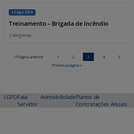
12 ago 2016
Treinamento – Brigada de Incêndio
Categorias:
« Página anterior
1
2
3
4
5
Próxima página »
LGPD
Fala
Acessibilidade
Planos de
Servidor
Contratações Anuais