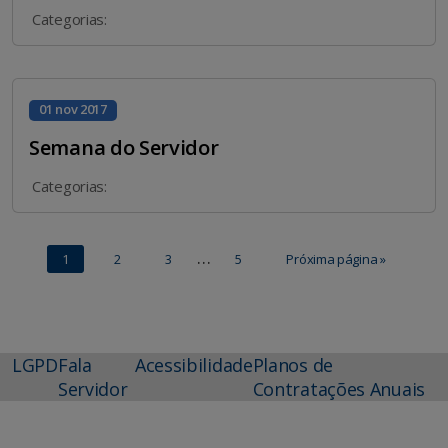
Categorias:
01 nov 2017
Semana do Servidor
Categorias:
…
1
2
3
5
Próxima página »
LGPD
Fala
Acessibilidade
Planos de
Servidor
Contratações Anuais