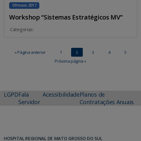
09 maio 2017
Workshop “Sistemas Estratégicos MV”
Categorias:
« Página anterior
1
2
3
4
5
Próxima página »
LGPD
Fala
Acessibilidade
Planos de
Servidor
Contratações Anuais
HOSPITAL REGIONAL DE MATO GROSSO DO SUL