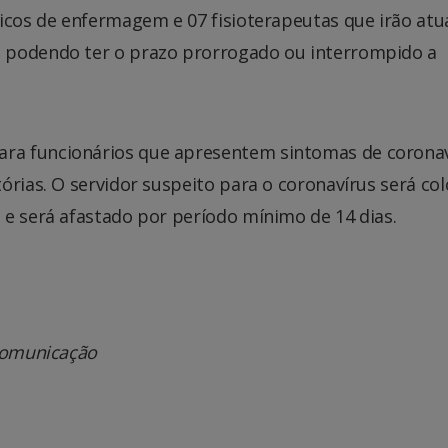
o
icos de enfermagem e 07 fisioterapeutas que irão atu
di
 podendo ter o prazo prorrogado ou interrompido a
o
vo
ra funcionários que apresentem sintomas de coronav
órias. O servidor suspeito para o coronavírus será co
 e será afastado por período mínimo de 14 dias.
 Comunicação