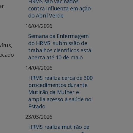
HRMS são vacinados
u
ar
contra influenza em ação
minuir
do Abril Verde
lume.
16/04/2026
Semana da Enfermagem
do HRMS: submissão de
írus,
trabalhos científicos está
locado
aberta até 10 de maio
14/04/2026
HRMS realiza cerca de 300
procedimentos durante
Mutirão da Mulher e
amplia acesso à saúde no
Estado
23/03/2026
HRMS realiza mutirão de