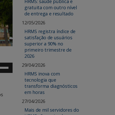
HRMS: saúde pública e
gratuita com outro nível
de entrega e resultado
12/05/2026
HRMS registra índice de
satisfação de usuários
superior a 90% no
primeiro trimestre de
2026
29/04/2026
se
s
HRMS inova com
tas
tecnologia que
ra
transforma diagnósticos
ima
em horas
u
os
ra
27/04/2026
ixo
ra
Mais de mil servidores do
umentar