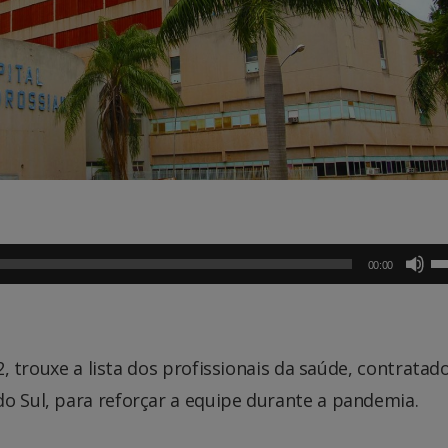
U
00:00
a
se
pa
c
o
22, trouxe a lista dos profissionais da saúde, contratad
pa
o Sul, para reforçar a equipe durante a pandemia.
ba
pa
a