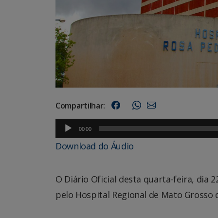
Compartilhar:
Tocador
00:00
de
Download do Áudio
áudio
O Diário Oficial desta quarta-feira, dia 
pelo Hospital Regional de Mato Grosso d