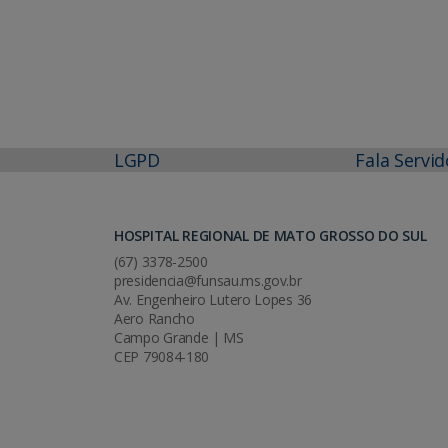
LGPD
Fala Servid
HOSPITAL REGIONAL DE MATO GROSSO DO SUL
(67) 3378-2500
presidencia@funsau.ms.gov.br
Av. Engenheiro Lutero Lopes 36
Aero Rancho
Campo Grande | MS
CEP 79084-180