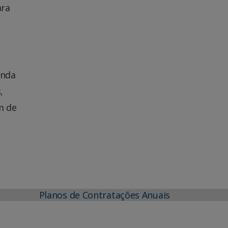
ara
inda
,
m de
Planos de Contratações Anuais