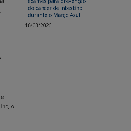
exames para prevenção
sa
do câncer de intestino
,
durante o Março Azul
16/03/2026
e
,
 e
ulho, o