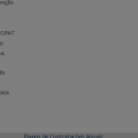
enção
a OPAT
so
a,
do
aca.
Planos de Contratações Anuais