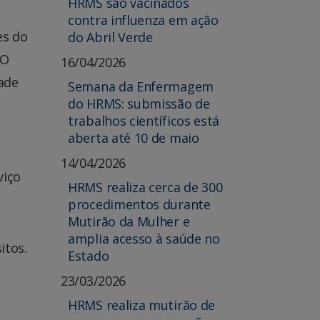
HRMS são vacinados
contra influenza em ação
es do
do Abril Verde
 O
16/04/2026
dade
Semana da Enfermagem
do HRMS: submissão de
trabalhos científicos está
aberta até 10 de maio
14/04/2026
viço
HRMS realiza cerca de 300
procedimentos durante
Mutirão da Mulher e
amplia acesso à saúde no
itos.
Estado
23/03/2026
HRMS realiza mutirão de