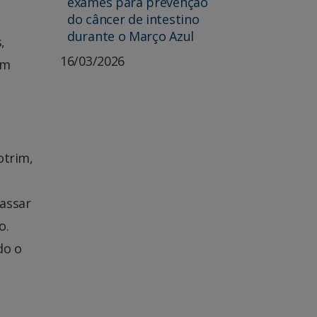
exames para prevenção
do câncer de intestino
durante o Março Azul
,
16/03/2026
um
otrim,
passar
o.
do o