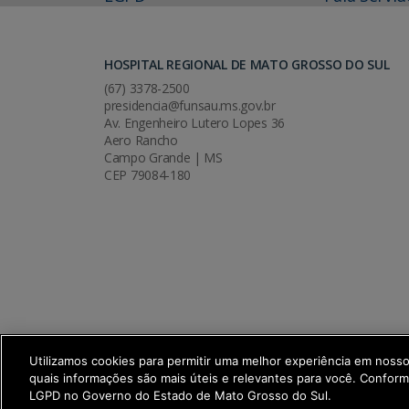
HOSPITAL REGIONAL DE MATO GROSSO DO SUL
(67) 3378-2500
presidencia@funsau.ms.gov.br
Av. Engenheiro Lutero Lopes 36
Aero Rancho
Campo Grande | MS
CEP 79084-180
Utilizamos cookies para permitir uma melhor experiência em noss
quais informações são mais úteis e relevantes para você. Confor
SETDIG | Secretaria-Executiva de Trans
LGPD no Governo do Estado de Mato Grosso do Sul.