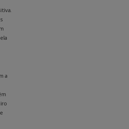
tiva.
os
em
 ela
om a
têm
iro
de