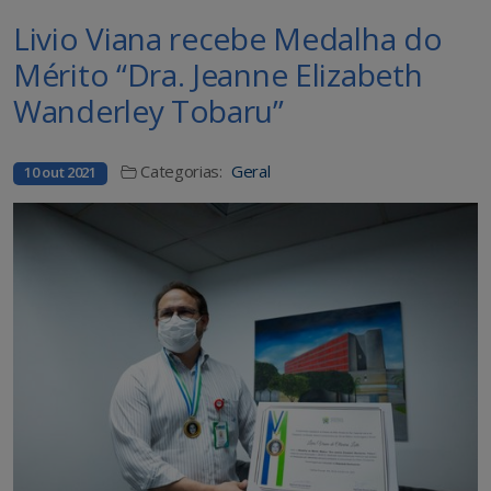
Livio Viana recebe Medalha do
Mérito “Dra. Jeanne Elizabeth
Wanderley Tobaru”
Categorias:
Geral
10 out 2021