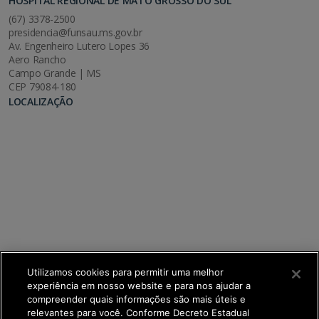
HOSPITAL REGIONAL DE MATO GROSSO DO SUL
(67) 3378-2500
presidencia@funsau.ms.gov.br
Av. Engenheiro Lutero Lopes 36
Aero Rancho
Campo Grande | MS
CEP 79084-180
LOCALIZAÇÃO
Utilizamos cookies para permitir uma melhor
experiência em nosso website e para nos ajudar a
compreender quais informações são mais úteis e
relevantes para você. Conforme Decreto Estadual