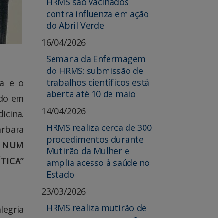
HRMS são vacinados
contra influenza em ação
do Abril Verde
16/04/2026
Semana da Enfermagem
do HRMS: submissão de
trabalhos científicos está
ra e o
aberta até 10 de maio
ado em
14/04/2026
icina.
HRMS realiza cerca de 300
arbara
procedimentos durante
0 NUM
Mutirão da Mulher e
TICA”
amplia acesso à saúde no
Estado
23/03/2026
HRMS realiza mutirão de
legria