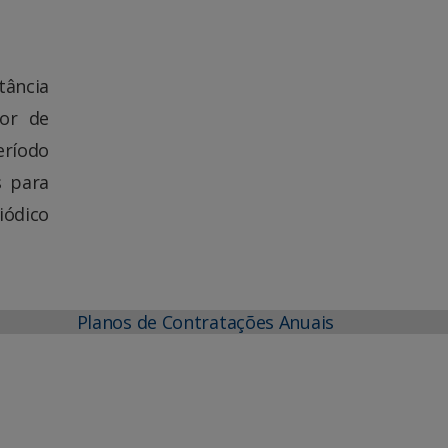
tância
tor de
eríodo
s para
iódico
Planos de Contratações Anuais