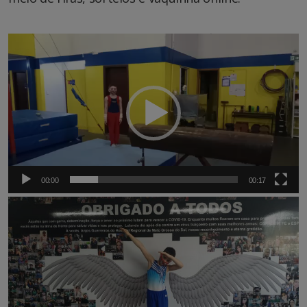
Tocador
de
vídeo
00:00
00:17