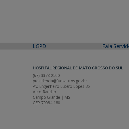
LGPD
Fala Servid
HOSPITAL REGIONAL DE MATO GROSSO DO SUL
(67) 3378-2500
presidencia@funsau.ms.gov.br
Av. Engenheiro Lutero Lopes 36
Aero Rancho
Campo Grande | MS
CEP 79084-180