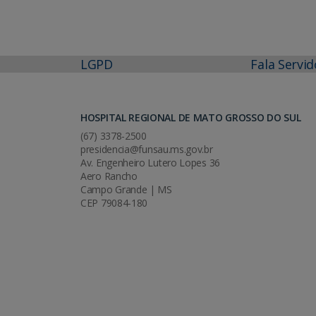
LGPD
Fala Servid
HOSPITAL REGIONAL DE MATO GROSSO DO SUL
(67) 3378-2500
presidencia@funsau.ms.gov.br
Av. Engenheiro Lutero Lopes 36
Aero Rancho
Campo Grande | MS
CEP 79084-180