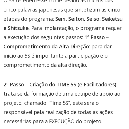
O 5S recebeu esse nome devido às iniciais das
cinco palavras japonesas que sintetizam as cinco
etapas do programa:
Seiri
,
Seiton
,
Seiso
,
Seiketsu
e
Shitsuke
.
Para implantação, o programa requer
a execução dos seguintes passos:
1º Passo –
Comprometimento da Alta Direção
: para dar
início ao 5S é importante a participação e o
comprometimento da alta direção.
2° Passo – Criação do TIME 5S (e Facilitadores):
trata-se da formação de uma equipe de apoio ao
projeto, chamado “Time 5S”, este será o
responsável pela realização de todas as ações
necessárias para a EXECUÇÃO do projeto.