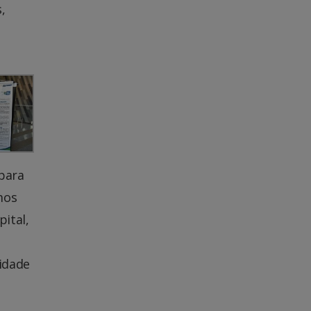
,
para
mos
ital,
idade