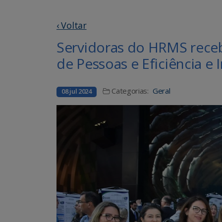
‹ Voltar
Servidoras do HRMS receb
de Pessoas e Eficiência e
Categorias:
Geral
08 jul 2024