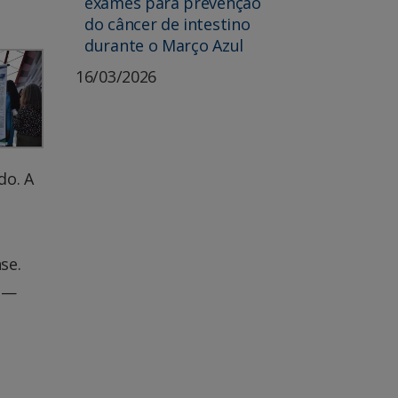
exames para prevenção
do câncer de intestino
durante o Março Azul
16/03/2026
do. A
se.
s —