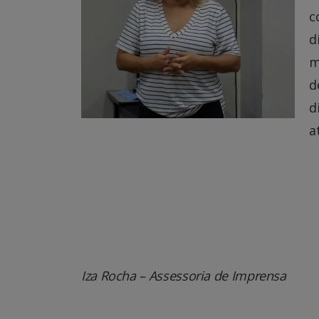
c
d
m
d
d
a
Iza Rocha – Assessoria de Imprensa