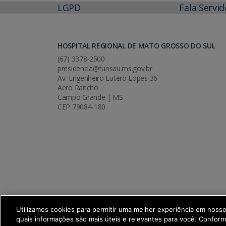
LGPD
Fala Servid
HOSPITAL REGIONAL DE MATO GROSSO DO SUL
(67) 3378-2500
presidencia@funsau.ms.gov.br
Av. Engenheiro Lutero Lopes 36
Aero Rancho
Campo Grande | MS
CEP 79084-180
Utilizamos cookies para permitir uma melhor experiência em noss
quais informações são mais úteis e relevantes para você. Confor
SETDIG | Secretaria-Executiva de Trans