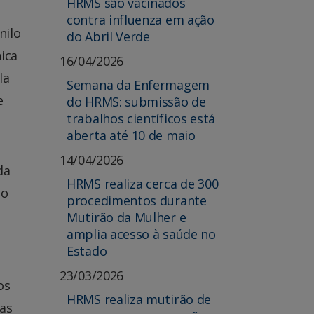
HRMS são vacinados
contra influenza em ação
nilo
do Abril Verde
ica
16/04/2026
la
Semana da Enfermagem
e
do HRMS: submissão de
trabalhos científicos está
aberta até 10 de maio
14/04/2026
da
HRMS realiza cerca de 300
do
procedimentos durante
Mutirão da Mulher e
amplia acesso à saúde no
Estado
23/03/2026
os
HRMS realiza mutirão de
vas