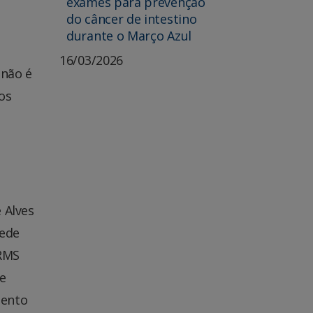
exames para prevenção
do câncer de intestino
durante o Março Azul
16/03/2026
 não é
os
s
 Alves
rede
HRMS
de
mento