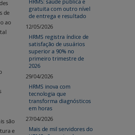
HRMS: saúde pública e
ades
gratuita com outro nível
s de
de entrega e resultado
do ao
12/05/2026
tal
HRMS registra índice de
satisfação de usuários
superior a 90% no
primeiro trimestre de
o
2026
o
29/04/2026
e
HRMS inova com
s
tecnologia que
transforma diagnósticos
em horas
27/04/2026
ais são
Mais de mil servidores do
tura e