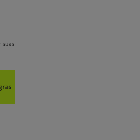
r suas
gras