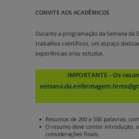
CONVITE AOS ACADÊMICOS
Durante a programação da Semana da E
trabalhos científicos, um espaço dedi
experiências e/ou estudos.
IMPORTANTE
–
Os resum
semana.da.enfermagem.hrms@gm
Resumos de 200 a 500 palavras, co
O resumo deve conter introdução, ob
considerações finais;