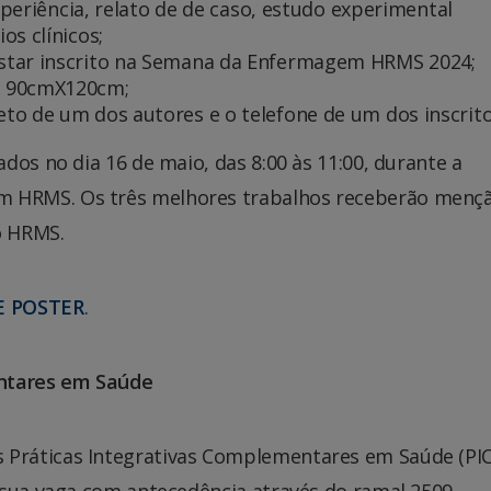
xperiência, relato de de caso, estudo experimental
os clínicos;
star inscrito na Semana da Enfermagem HRMS 2024;
e 90cmX120cm;
to de um dos autores e o telefone de um dos inscrito
dos no dia 16 de maio, das 8:00 às 11:00, durante a
 HRMS. Os três melhores trabalhos receberão menç
o HRMS.
E POSTER
.
entares em Saúde
ráticas Integrativas Complementares em Saúde (PICS
 sua vaga com antecedência através do ramal 2509