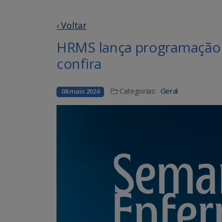
‹ Voltar
HRMS lança programação
confira
Categorias:
Geral
08 maio 2024