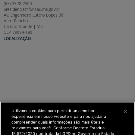
(67) 3378-2500
presidencia@funsau.ms.gov.br
Av. Engenheiro Lutero Lopes 36
Aero Rancho
Campo Grande | MS
CEP 79084-180
LOCALIZAÇÃO
Utilizamos cookies para permitir uma melhor
experiência em nosso website e para nos ajudar a
compreender quais informações são mais úteis e
relevantes para você. Conforme Decreto Estadual
15.572/2020 que trata da LGPD no Governo do Estado