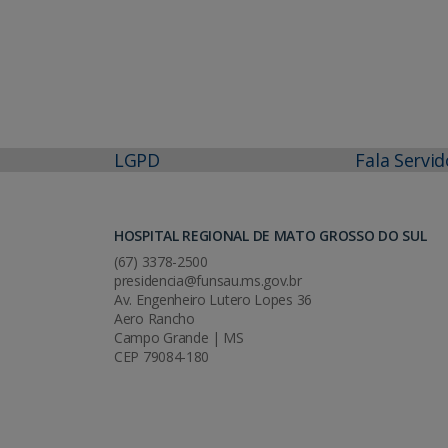
LGPD
Fala Servid
HOSPITAL REGIONAL DE MATO GROSSO DO SUL
(67) 3378-2500
presidencia@funsau.ms.gov.br
Av. Engenheiro Lutero Lopes 36
Aero Rancho
Campo Grande | MS
CEP 79084-180