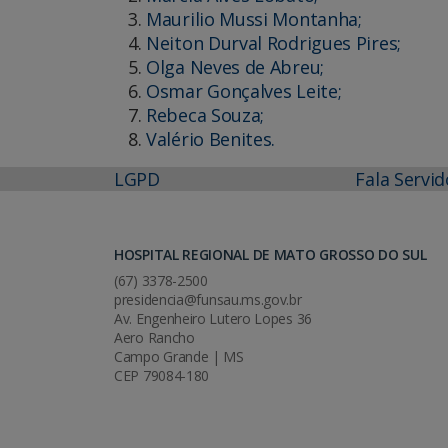
Maurilio Mussi Montanha;
Neiton Durval Rodrigues Pires;
Olga Neves de Abreu;
Osmar Gonçalves Leite;
Rebeca Souza;
Valério Benites.
LGPD
Fala Servid
HOSPITAL REGIONAL DE MATO GROSSO DO SUL
(67) 3378-2500
presidencia@funsau.ms.gov.br
Av. Engenheiro Lutero Lopes 36
Aero Rancho
Campo Grande | MS
CEP 79084-180