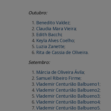
Outubro:
Benedito Valdez
;
Claudia Mara Vieira
;
Edith Bacchi
;
Keyla Alves Coelho
;
Luzia Zanette
;
Rita de Cassia de Oliveira
.
Setembro:
Márcia de Oliveira Ávila
;
Samuel Ribeiro Firme
;
Vlademir Centurião Balbueno1
;
Vlademir Centurião Balbueno2
;
Vlademir Centurião Balbueno3
;
Vlademir Centurião Balbueno4
;
Vlademir Centurião Balbueno5
.