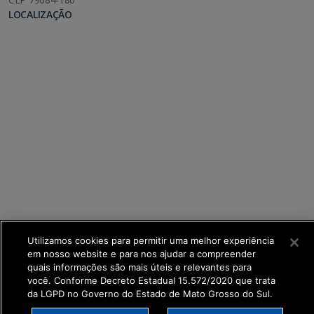
LOCALIZAÇÃO
Utilizamos cookies para permitir uma melhor experiência
em nosso website e para nos ajudar a compreender
SETDIG | Secretaria-Executiva de Transformação
quais informações são mais úteis e relevantes para
Digital
você. Conforme Decreto Estadual 15.572/2020 que trata
da LGPD no Governo do Estado de Mato Grosso do Sul.