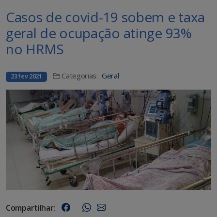
Casos de covid-19 sobem e taxa
geral de ocupação atinge 93%
no HRMS
Categorias:
Geral
23 fev 2021
Compartilhar: