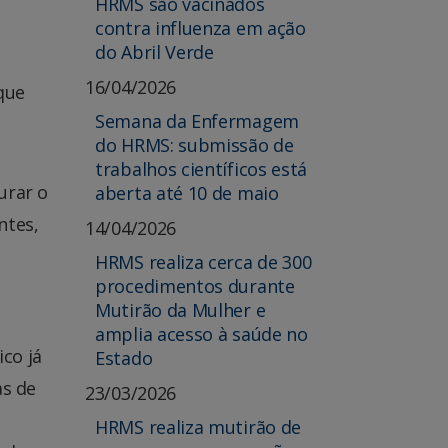
HRMS são vacinados
m
contra influenza em ação
do Abril Verde
16/04/2026
que
Semana da Enfermagem
do HRMS: submissão de
trabalhos científicos está
urar o
aberta até 10 de maio
ntes,
14/04/2026
HRMS realiza cerca de 300
procedimentos durante
Mutirão da Mulher e
amplia acesso à saúde no
co já
Estado
as de
23/03/2026
HRMS realiza mutirão de