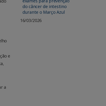
exames para prevenção
tado
do câncer de intestino
durante o Março Azul
16/03/2026
elho
pção e
ca,
ar a