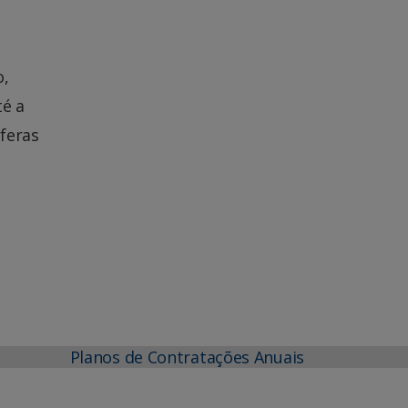
o,
té a
feras
Planos de Contratações Anuais