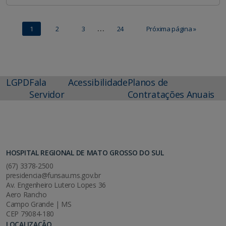
…
1
2
3
24
Próxima página »
LGPD
Fala
Acessibilidade
Planos de
Servidor
Contratações Anuais
HOSPITAL REGIONAL DE MATO GROSSO DO SUL
(67) 3378-2500
presidencia@funsau.ms.gov.br
Av. Engenheiro Lutero Lopes 36
Aero Rancho
Campo Grande | MS
CEP 79084-180
LOCALIZAÇÃO