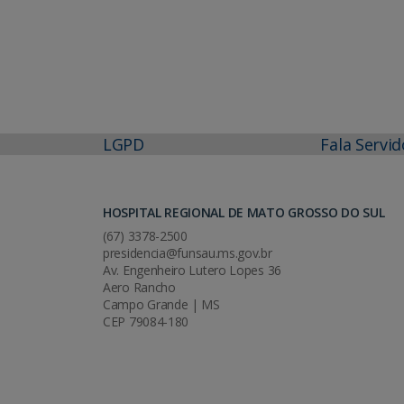
LGPD
Fala Servid
HOSPITAL REGIONAL DE MATO GROSSO DO SUL
(67) 3378-2500
presidencia@funsau.ms.gov.br
Av. Engenheiro Lutero Lopes 36
Aero Rancho
Campo Grande | MS
CEP 79084-180