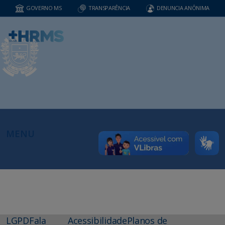
GOVERNO MS
TRANSPARÊNCIA
DENUNCIA ANÔNIMA
MENU
LGPD
Fala
Acessibilidade
Planos de