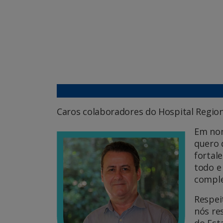
Caros colaboradores do Hospital Region
Em nom
quero 
fortal
todo e
comple
Respei
nós re
do Est