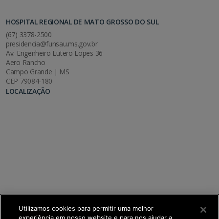
HOSPITAL REGIONAL DE MATO GROSSO DO SUL
(67) 3378-2500
presidencia@funsau.ms.gov.br
Av. Engenheiro Lutero Lopes 36
Aero Rancho
Campo Grande | MS
CEP 79084-180
LOCALIZAÇÃO
Utilizamos cookies para permitir uma melhor
experiência em nosso website e para nos ajudar a