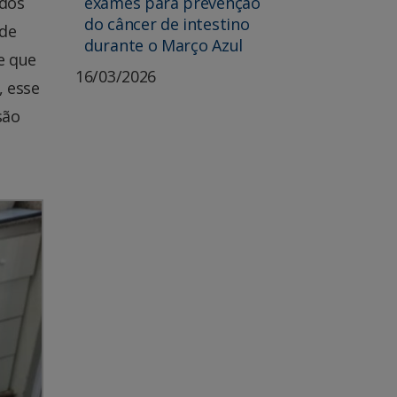
exames para prevenção
ados
do câncer de intestino
 de
durante o Março Azul
e que
16/03/2026
, esse
são