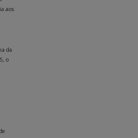
ia aos
ma da
S, o
de