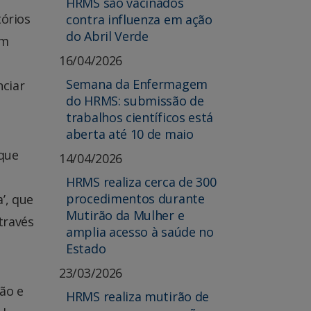
HRMS são vacinados
tórios
contra influenza em ação
do Abril Verde
em
16/04/2026
s
Semana da Enfermagem
ciar
do HRMS: submissão de
trabalhos científicos está
aberta até 10 de maio
que
14/04/2026
HRMS realiza cerca de 300
procedimentos durante
’, que
Mutirão da Mulher e
través
amplia acesso à saúde no
Estado
23/03/2026
ão e
HRMS realiza mutirão de