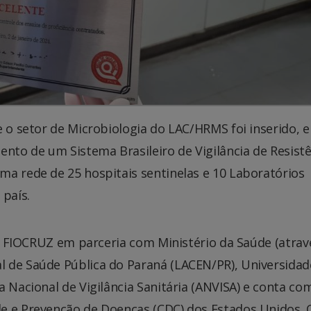
e o setor de Microbiologia do LAC/HRMS foi inserido, 
ento de um Sistema Brasileiro de Vigilância de Resist
ma rede de 25 hospitais sentinelas e 10 Laboratórios
 país.
ela FIOCRUZ em parceria com Ministério da Saúde (atrav
 de Saúde Pública do Paraná (LACEN/PR), Universidad
 Nacional de Vigilância Sanitária (ANVISA) e conta co
e e Prevenção de Doenças (CDC) dos Estados Unidos. 