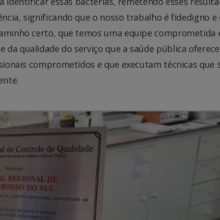
a identificar essas bactérias, remetendo esses result
cia, significando que o nosso trabalho é fidedigno e
 caminho certo, que temos uma equipe comprometida 
 da qualidade do serviço que a saúde pública oferece
issionais comprometidos e que executam técnicas que 
ente.