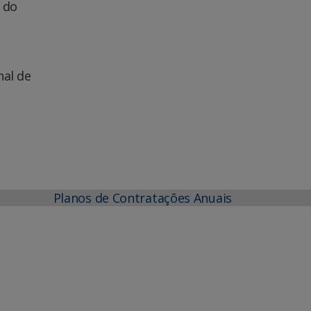
 do
nal de
Planos de Contratações Anuais