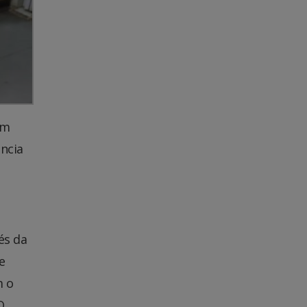
em
ência
és da
e
m o
O