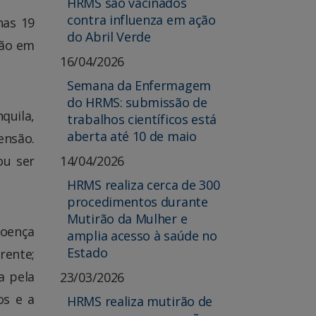
HRMS são vacinados
contra influenza em ação
nas 19
do Abril Verde
são em
16/04/2026
Semana da Enfermagem
do HRMS: submissão de
quila,
trabalhos científicos está
aberta até 10 de maio
ensão.
14/04/2026
ou ser
HRMS realiza cerca de 300
procedimentos durante
Mutirão da Mulher e
doença
amplia acesso à saúde no
Estado
rente;
a pela
23/03/2026
os e a
HRMS realiza mutirão de