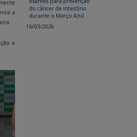
exames para prevenção
amente
do câncer de intestino
ence a
durante o Março Azul
mora.
16/03/2026
eção e