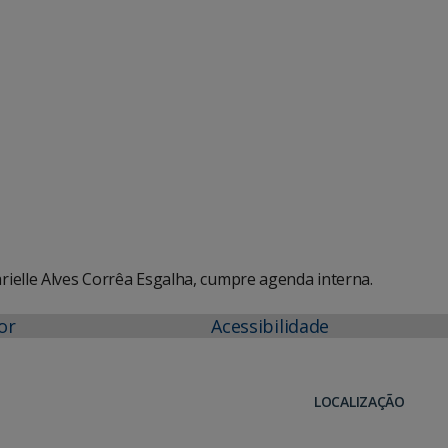
e Agenda
iCalendar
ielle Alves Corrêa Esgalha, cumpre agenda interna.
or
Acessibilidade
LOCALIZAÇÃO