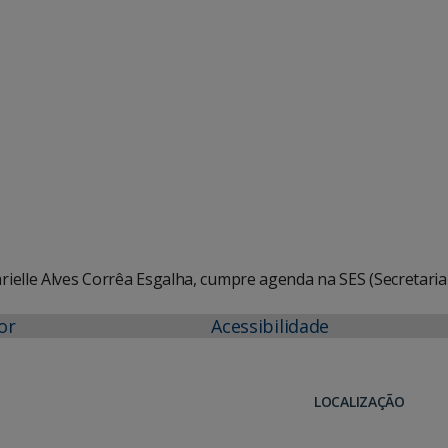
e Agenda
iCalendar
ielle Alves Corrêa Esgalha, cumpre agenda na SES (Secretaria
or
Acessibilidade
LOCALIZAÇÃO