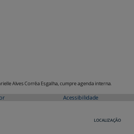
e Agenda
iCalendar
ielle Alves Corrêa Esgalha, cumpre agenda interna.
or
Acessibilidade
LOCALIZAÇÃO