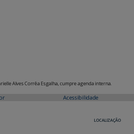
e Agenda
iCalendar
ielle Alves Corrêa Esgalha, cumpre agenda interna.
or
Acessibilidade
LOCALIZAÇÃO