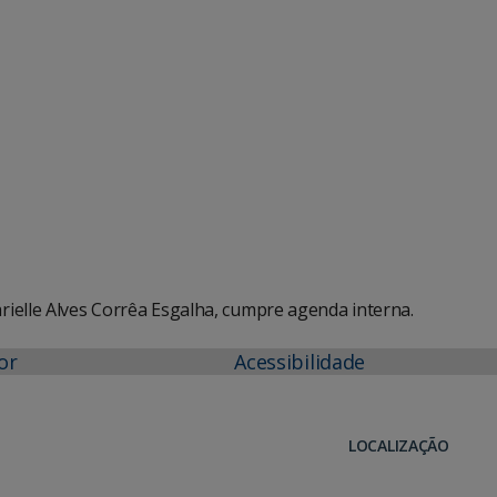
e Agenda
iCalendar
ielle Alves Corrêa Esgalha, cumpre agenda interna.
or
Acessibilidade
LOCALIZAÇÃO