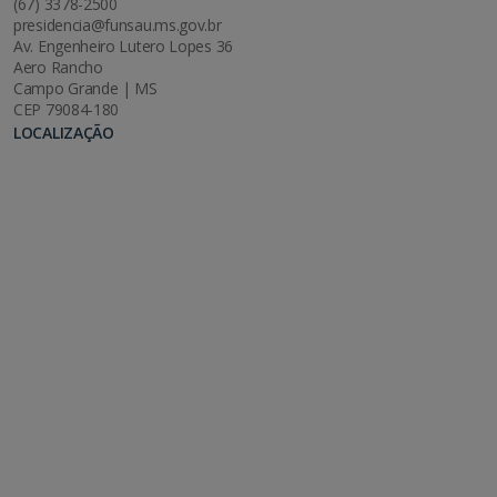
(67) 3378-2500
presidencia@funsau.ms.gov.br
Av. Engenheiro Lutero Lopes 36
Aero Rancho
Campo Grande | MS
CEP 79084-180
LOCALIZAÇÃO