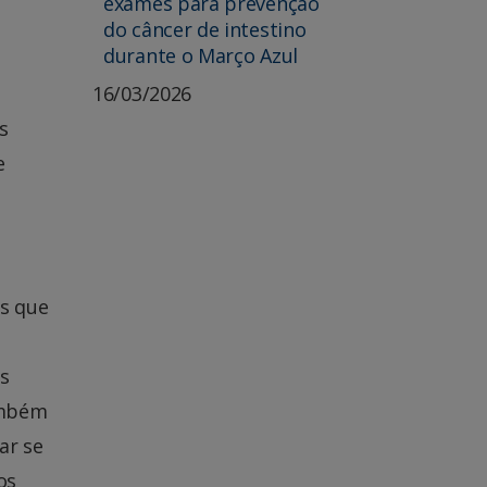
exames para prevenção
do câncer de intestino
durante o Março Azul
16/03/2026
s
e
es que
is
ambém
ar se
os