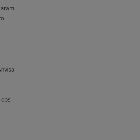
 param
ro
Anvisa
a
 dos