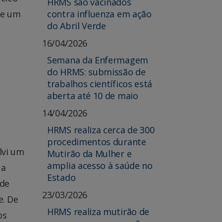
HRMS são vacinados
de um
contra influenza em ação
do Abril Verde
16/04/2026
Semana da Enfermagem
do HRMS: submissão de
trabalhos científicos está
aberta até 10 de maio
14/04/2026
HRMS realiza cerca de 300
procedimentos durante
lvi um
Mutirão da Mulher e
amplia acesso à saúde no
 a
Estado
 de
23/03/2026
e. De
HRMS realiza mutirão de
os