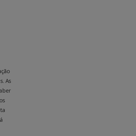
ação
s. As
saber
os
ta
tá