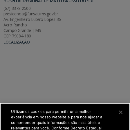
HOSPITAL REGIONAL DE MATO GROSSO DO SUL
(67) 3378-2500
presidencia@funsau.ms.gov.br
Av. Engenheiro Lutero Lopes 36
Aero Rancho
Campo Grande | MS
CEP 79084-180
LOCALIZAÇÃO
Utilizamos cookies para permitir uma melhor
experiência em nosso website e para nos ajudar a
compreender quais informações são mais úteis e
relevantes para você. Conforme Decreto Estadual