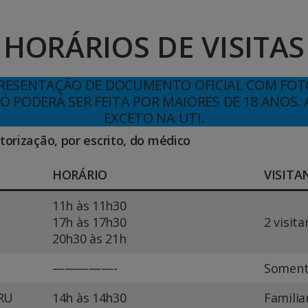
HORÁRIOS DE VISITAS
PRESENTAÇÃO DE DOCUMENTO OFICIAL COM FOTO
PODERÁ SER FEITA POR MAIORES DE 18 ANOS. 
EXCETO NA UTI
.
orização, por escrito, do médico
HORÁRIO
VISITA
11h às 11h30
17h às 17h30
2 visit
20h30 às 21h
—————-
Soment
RU
14h às 14h30
Familia