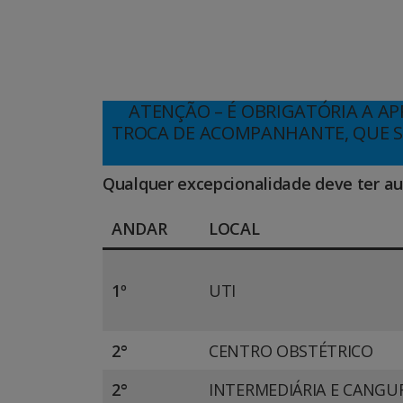
ATENÇÃO
–
É OBRIGATÓRIA A A
TROCA DE ACOMPANHANTE, QUE SÓ 
Qualquer excepcionalidade deve ter aut
ANDAR
LOCAL
1º
UTI
2°
CENTRO OBSTÉTRICO
2°
INTERMEDIÁRIA E CANGU