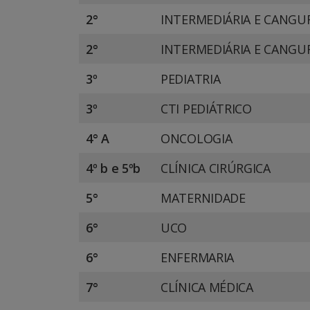
2°
INTERMEDIÁRIA E CANGU
2°
INTERMEDIÁRIA E CANGU
3º
PEDIATRIA
3º
CTI PEDIÁTRICO
4° A
ONCOLOGIA
4º b e 5ºb
CLÍNICA CIRÚRGICA
5°
MATERNIDADE
6°
UCO
6°
ENFERMARIA
7°
CLÍNICA MÉDICA