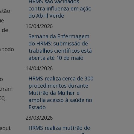
HRMS são vacinados
contra influenza em ação
stão
do Abril Verde
ue
16/04/2026
 de
Semana da Enfermagem
do HRMS: submissão de
m todo
trabalhos científicos está
aberta até 10 de maio
14/04/2026
HRMS realiza cerca de 300
do
procedimentos durante
foram
Mutirão da Mulher e
00,
amplia acesso à saúde no
Estado
23/03/2026
HRMS realiza mutirão de
aqui.