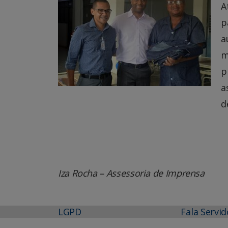
A
p
a
m
p
a
d
Iza Rocha – Assessoria de Imprensa
LGPD
Fala Servid