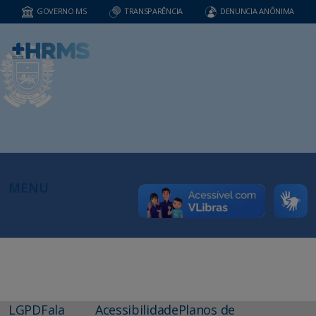
GOVERNO MS
TRANSPARÊNCIA
DENUNCIA ANÔNIMA
MENU
LGPD
Fala
Acessibilidade
Planos de