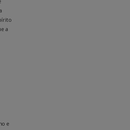
e
a
írito
ue a
no e