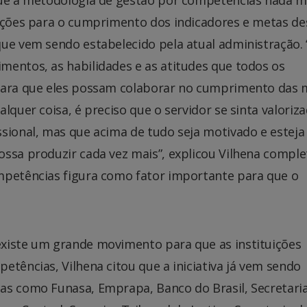
que a metodologia de gestão por competências nada m
uições para o cumprimento dos indicadores e metas de
que vem sendo estabelecido pela atual administração.
mentos, as habilidades e as atitudes que todos os
 para que eles possam colaborar no cumprimento das 
lquer coisa, é preciso que o servidor se sinta valoriza
sional, mas que acima de tudo seja motivado e esteja 
ossa produzir cada vez mais”, explicou Vilhena compl
mpetências figura como fator importante para que o
xiste um grande movimento para que as instituições
etências, Vilhena citou que a iniciativa já vem sendo
as como Funasa, Emprapa, Banco do Brasil, Secretari