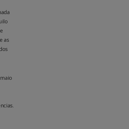
hada
uilo
 e
e as
ados
 maio
ncias.