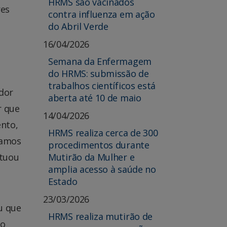
HRMS são vacinados
res
contra influenza em ação
do Abril Verde
16/04/2026
Semana da Enfermagem
do HRMS: submissão de
trabalhos científicos está
dor
aberta até 10 de maio
r que
14/04/2026
ento,
HRMS realiza cerca de 300
Vamos
procedimentos durante
Mutirão da Mulher e
ntuou
amplia acesso à saúde no
Estado
23/03/2026
u que
HRMS realiza mutirão de
ão