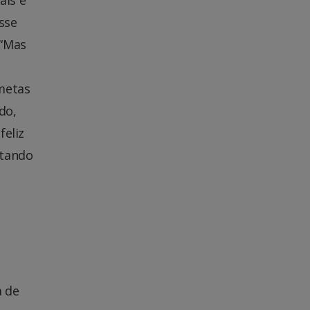
ais é
sse
 “Mas
metas
do,
feliz
etando
a de