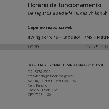
Horário de funcionamento
De segunda a sexta-feira, das 7h às 16
Capelão responsável:
Irwing Ferreira – Capelão/HRMS – Matri
LGPD
Fala Servid
HOSPITAL REGIONAL DE MATO GROSSO DO SUL
(67) 3378-2500
presidencia@funsau.ms.gov.br
Av. Engenheiro Lutero Lopes 36
Aero Rancho
Campo Grande | MS
CEP 79084-180