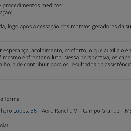
de procedimentos médicos;
ação;
ada, logo após a cessação dos motivos geradores da s
ar esperança, acolhimento, conforto, o que auxilia o e
 mesmo enfrentar o luto. Nessa perspectiva, os capel
, a de contribuir para os resultados da assistência 
e forma:
thero Lopes, 36
– Aero Rancho V – Campo Grande – M
unsau.ms.gov.br
.