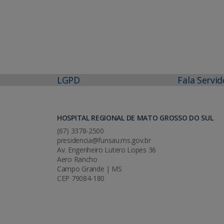
LGPD
Fala Servid
HOSPITAL REGIONAL DE MATO GROSSO DO SUL
(67) 3378-2500
presidencia@funsau.ms.gov.br
Av. Engenheiro Lutero Lopes 36
Aero Rancho
Campo Grande | MS
CEP 79084-180