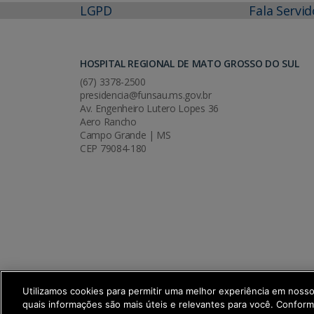
LGPD
Fala Servid
HOSPITAL REGIONAL DE MATO GROSSO DO SUL
(67) 3378-2500
presidencia@funsau.ms.gov.br
Av. Engenheiro Lutero Lopes 36
Aero Rancho
Campo Grande | MS
CEP 79084-180
Utilizamos cookies para permitir uma melhor experiência em noss
quais informações são mais úteis e relevantes para você. Confor
SETDIG | Secretaria-Executiva de Trans