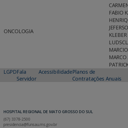
CARMEN
FABIO 
HENRIQ
JEFERS
ONCOLOGIA
KLEBER
LUDSCL
MARCIO
MARCO 
PATRICK
LGPD
Fala
Acessibilidade
Planos de
Servidor
Contratações Anuais
HOSPITAL REGIONAL DE MATO GROSSO DO SUL
(67) 3378-2500
presidencia@funsau.ms.gov.br