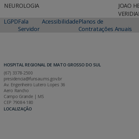
NEUROLOGIA
JOAO H
VERIDI
LGPD
Fala
Acessibilidade
Planos de
Servidor
Contratações Anuais
HOSPITAL REGIONAL DE MATO GROSSO DO SUL
(67) 3378-2500
presidencia@funsau.ms.gov.br
Av. Engenheiro Lutero Lopes 36
Aero Rancho
Campo Grande | MS
CEP 79084-180
LOCALIZAÇÃO