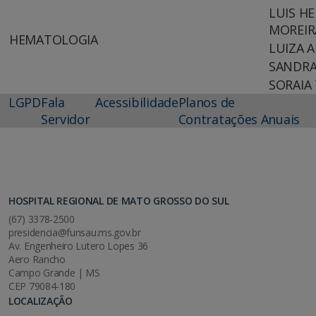
LUIS H
MOREIR
HEMATOLOGIA
LUIZA A
SANDRA
SORAIA 
LGPD
Fala
Acessibilidade
Planos de
Servidor
Contratações Anuais
HOSPITAL REGIONAL DE MATO GROSSO DO SUL
(67) 3378-2500
presidencia@funsau.ms.gov.br
Av. Engenheiro Lutero Lopes 36
Aero Rancho
Campo Grande | MS
CEP 79084-180
LOCALIZAÇÃO