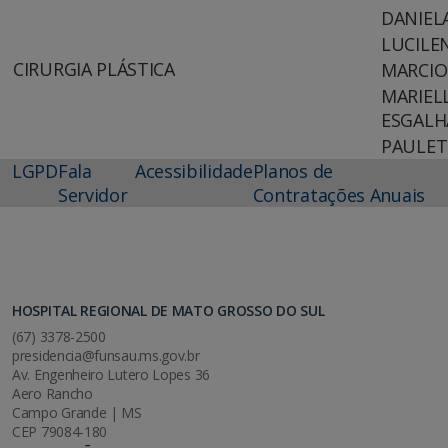
DANIEL
LUCILE
CIRURGIA PLÁSTICA
MARCIO
MARIEL
ESGALH
PAULETE
LGPD
Fala
Acessibilidade
Planos de
Servidor
Contratações Anuais
HOSPITAL REGIONAL DE MATO GROSSO DO SUL
(67) 3378-2500
presidencia@funsau.ms.gov.br
Av. Engenheiro Lutero Lopes 36
Aero Rancho
Campo Grande | MS
CEP 79084-180