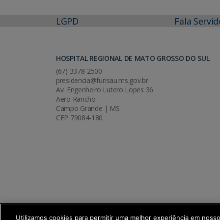
LGPD
Fala Servid
HOSPITAL REGIONAL DE MATO GROSSO DO SUL
(67) 3378-2500
presidencia@funsau.ms.gov.br
Av. Engenheiro Lutero Lopes 36
Aero Rancho
Campo Grande | MS
CEP 79084-180
Utilizamos cookies para permitir uma melhor experiência em noss